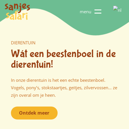
menu
DIERENTUIN
Wát een beestenboel in de
dierentuin!
In onze dierentuin is het een echte beestenboel.
Vogels, pony’s, stokstaartjes, geitjes, zilvervossen… ze
zijn overal om je heen.
Ontdek meer